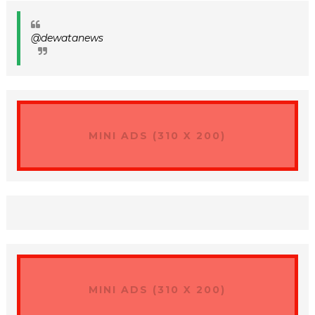
@dewatanews
MINI ADS (310 X 200)
MINI ADS (310 X 200)