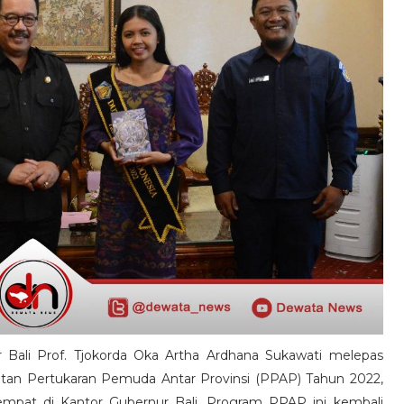
 Bali Prof. Tjokorda Oka Artha Ardhana Sukawati melepas
tan Pertukaran Pemuda Antar Provinsi (PPAP) Tahun 2022,
tempat di Kantor Gubernur Bali. Program PPAP ini kembali