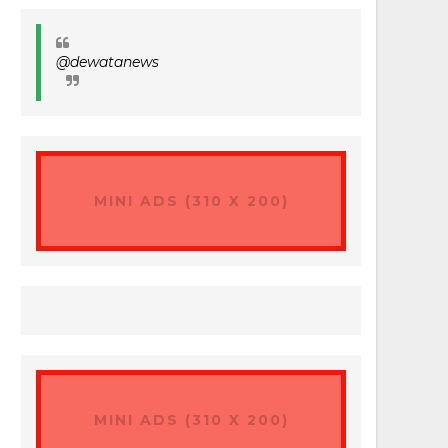
@dewatanews
MINI ADS (310 X 200)
MINI ADS (310 X 200)