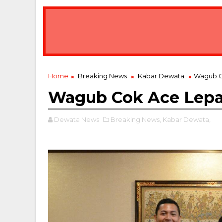
Home
Breaking News
Kabar Dewata
Wagub C
Wagub Cok Ace Lepa
Dewata News
Breaking News,
Kabar Dewata,