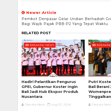
Newer Article
Pemkot Denpasar Gelar Undian Berhadiah Gra
Bagi Wajib Pajak PBB-P2 Yang Tepat Waktu
RELATED POST
BREAKING NEWS
BREAKIN
Hadiri Pelantikan Pengurus
Putri Kost
GPEI, Gubernur Koster Ingin
Bali Berani
Bali Jadi Hub Ekspor Produk
Womenpre
Nusantara
Tinggalkan 
Dewata News
Aug 07, 2026
Dewata New