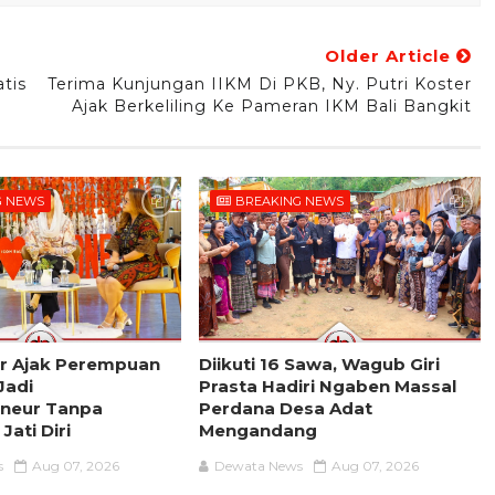
Older Article
tis
Terima Kunjungan IIKM Di PKB, Ny. Putri Koster
Ajak Berkeliling Ke Pameran IKM Bali Bangkit
G NEWS
BREAKING NEWS
er Ajak Perempuan
Diikuti 16 Sawa, Wagub Giri
 Jadi
Prasta Hadiri Ngaben Massal
neur Tanpa
Perdana Desa Adat
Jati Diri
Mengandang
s
Aug 07, 2026
Dewata News
Aug 07, 2026