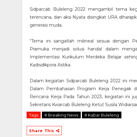
Sidparcab Buleleng 2022 mengambil tema keg
terencana, dan aksi Nyata disingkat URA diharap
generasi muda.
“Tema ini sangatlah milineal sesuai denga
Pramuka menjadi solusi handal dalam mengaw
Implementasi Kurikulum Merdeka Belajar sehi
Kadisdikpora Astika.
Dalam kegiatan Sidparcab Buleleng 2022 ini m
Dalam Pembahasan Program Kerja Penegak da
Rencana Kerja Pada Tahun 2023, kegiatan ini ju
Sekretaris Kwarcab Buleleng Ketut Susila Widiar
Tags
# Breaking News
# Kabar Buleleng
Share This