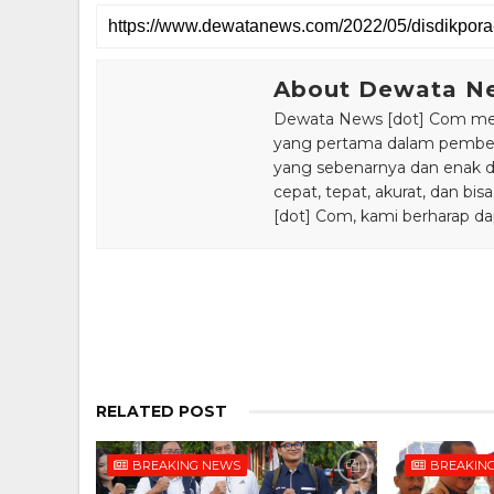
About Dewata N
Dewata News [dot] Com meru
yang pertama dalam pemberi
yang sebenarnya dan enak din
cepat, tepat, akurat, dan 
[dot] Com, kami berharap da
RELATED POST
BREAKING NEWS
BREAKIN