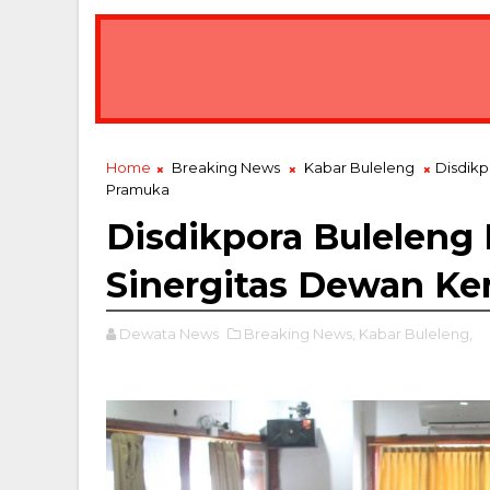
Bawa Misi Lingkungan, Gubernur Koster Lep
BREAKING NEWS
Home
Breaking News
Kabar Buleleng
Disdikp
Pramuka
Disdikpora Bulelen
Sinergitas Dewan Ke
Dewata News
Breaking News,
Kabar Buleleng,