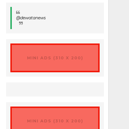
@dewatanews
MINI ADS (310 X 200)
MINI ADS (310 X 200)