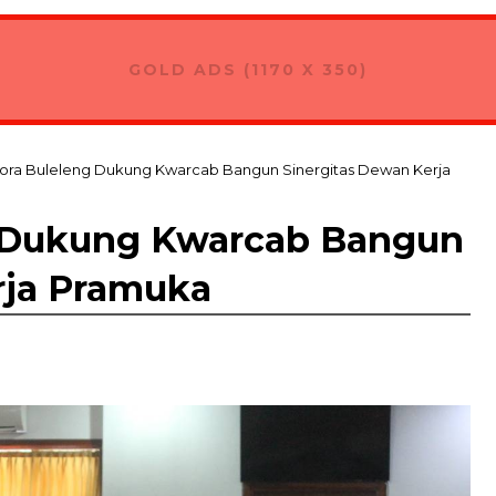
as Kontingan Pramuka Bali Menuju Jambore Nasional XII di Cib
GOLD ADS (1170 X 350)
ora Buleleng Dukung Kwarcab Bangun Sinergitas Dewan Kerja
g Dukung Kwarcab Bangun
rja Pramuka