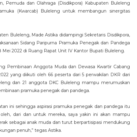
an, Pemuda dan Olahraga (Disdikpora) Kabupaten Buleleng
amuka (Kwarcab) Buleleng untuk membangun sinergitas
aten Buleleng, Made Astika didampingi Sekretaris Disdikpora,
laksanaan Sidang Paripurna Pramuka Penegak dan Pandega
 Mei 2022 di Ruang Rapat Unit IV Kantor Bupati Buleleng.
Bidang Pembinaan Anggota Muda dan Dewasa Kwartir Cabang
022 yang diikuti oleh 66 peserta dari 5 perwakilan DKR dari
leleng dan 21 anggota DKC Buleleng mampu merumuskan
 pembinaan pramuka penegak dan pandega.
iatan ini sehingga aspirasi pramuka penegak dan pandega itu
 oleh, dari dan untuk mereka, saya yakin ini akan mampu
rak sebagai anak muda dan turut berpartisipasi mendukung
kungan penuh,” tegas Astika.