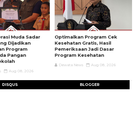
rasi Muda Sadar
Optimalkan Program Cek
eng Dijadikan
Kesehatan Gratis, Hasil
an Program
Pemeriksaan Jadi Dasar
da Pangan
Program Kesehatan
ekolah
Dewata News
Aug 08, 2026
s
Aug 08, 2026
DISQUS
BLOGGER