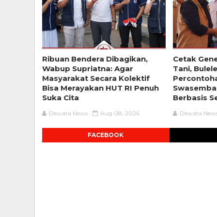
Ribuan Bendera Dibagikan,
Cetak Gene
Wabup Supriatna: Agar
Tani, Bulel
Masyarakat Secara Kolektif
Percontoh
Bisa Merayakan HUT RI Penuh
Swasemba
Suka Cita
Berbasis S
Dewata News
Aug 08, 2026
Dewata New
FACEBOOK