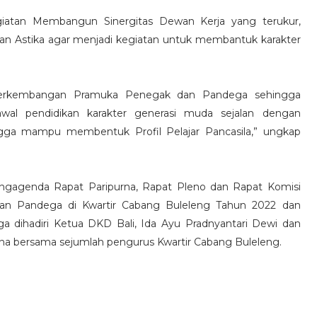
iatan Membangun Sinergitas Dewan Kerja yang terukur,
kan Astika agar menjadi kegiatan untuk membantuk karakter
n Perkembangan Pramuka Penegak dan Pandega sehingga
al pendidikan karakter generasi muda sejalan dengan
ngga mampu membentuk Profil Pelajar Pancasila,” ungkap
engagenda Rapat Paripurna, Rapat Pleno dan Rapat Komisi
n Pandega di Kwartir Cabang Buleleng Tahun 2022 dan
ga dihadiri Ketua DKD Bali, Ida Ayu Pradnyantari Dewi dan
sana bersama sejumlah pengurus Kwartir Cabang Buleleng.