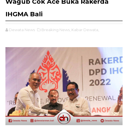
Wagub Cok Ace Buka Rakerda
IHGMA Bali
Dewata News
Breaking News,
Kabar Dewata,