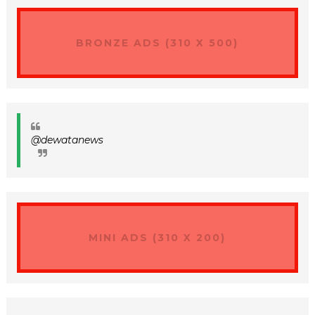
BRONZE ADS (310 X 500)
@dewatanews
MINI ADS (310 X 200)