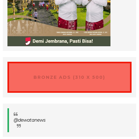
BRONZE ADS (310 X 500)
@dewatanews