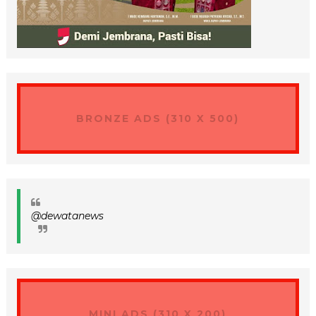
BRONZE ADS (310 X 500)
@dewatanews
MINI ADS (310 X 200)