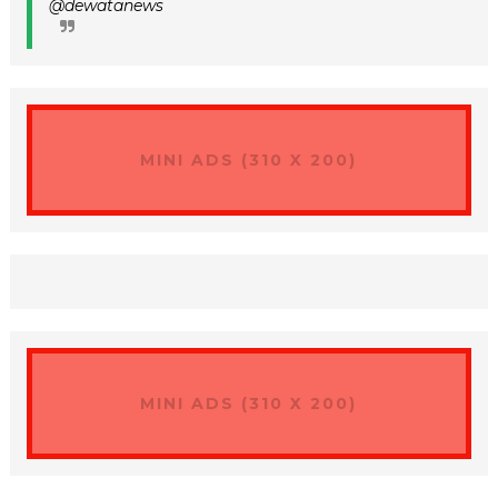
@dewatanews
MINI ADS (310 X 200)
MINI ADS (310 X 200)