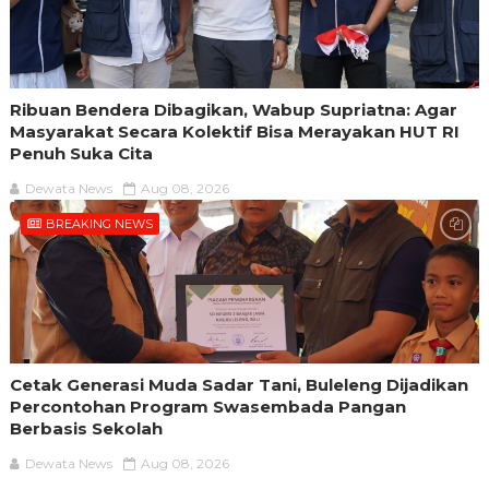
Ribuan Bendera Dibagikan, Wabup Supriatna: Agar
Masyarakat Secara Kolektif Bisa Merayakan HUT RI
Penuh Suka Cita
Dewata News
Aug 08, 2026
BREAKING NEWS
Cetak Generasi Muda Sadar Tani, Buleleng Dijadikan
Percontohan Program Swasembada Pangan
Berbasis Sekolah
Dewata News
Aug 08, 2026