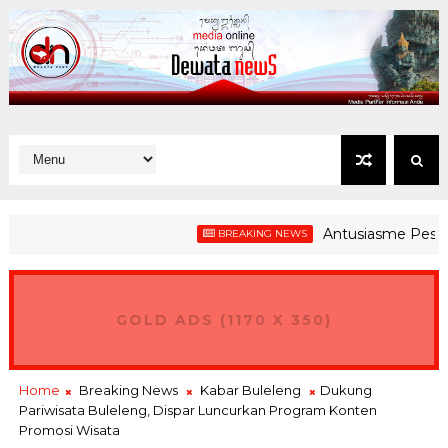
Antusiasme Peserta Gera
BREAKING NEWS
GOLD ADS (1170 X 350)
Home
Breaking News
Kabar Buleleng
Dukung
Pariwisata Buleleng, Dispar Luncurkan Program Konten
Promosi Wisata