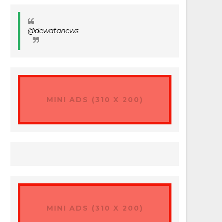
@dewatanews
MINI ADS (310 X 200)
MINI ADS (310 X 200)