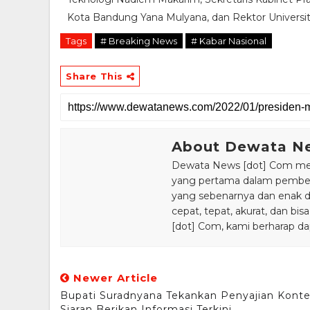
Kota Bandung Yana Mulyana, dan Rektor Universi
Tags
# Breaking News
# Kabar Nasional
Share This
About Dewata N
Dewata News [dot] Com meru
yang pertama dalam pemberi
yang sebenarnya dan enak din
cepat, tepat, akurat, dan 
[dot] Com, kami berharap da
Newer Article
Bupati Suradnyana Tekankan Penyajian Kont
Siaran Berikan Informasi Terkini