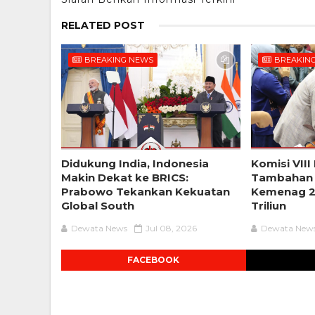
RELATED POST
BREAKING NEWS
BREAKIN
Didukung India, Indonesia
Komisi VIII
Makin Dekat ke BRICS:
Tambahan
Prabowo Tekankan Kekuatan
Kemenag 2
Global South
Triliun
Dewata News
Jul 08, 2026
Dewata New
FACEBOOK