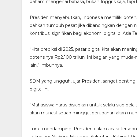
paham mengenai bahasa, bukan Inggris saja, tapi b
Presiden menyebutkan, Indonesia memiliki potensi 
bahkan tumbuh pesat jika dibandingkan dengan n
kontribusi signifikan bagi ekonomi digital di Asia 
“Kita prediksi di 2025, pasar digital kita akan meni
potensinya Rp2.100 triliun. Ini bagian yang muda-
lain,” imbuhnya.
SDM yang ungguh, ujar Presiden, sangat penti
digital ini.
“Mahasiswa harus disiapkan untuk selalu siap bela
akan muncul setiap minggu, perubahan akan muncul
Turut mendampingi Presiden dalam acara tersebut 
Teknologi Nadiem Makarim, Sekretaris Kabinet Pr