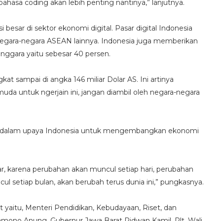
ahasa coding akan lebih penting nantinya,” lanjutnya.
besar di sektor ekonomi digital. Pasar digital Indonesia
egara-negara ASEAN lainnya. Indonesia juga memberikan
Tenggara yaitu sebesar 40 persen.
ngkat sampai di angka 146 miliar Dolar AS. Ini artinya
muda untuk ngerjain ini, jangan diambil oleh negara-negara
ng dalam upaya Indonesia untuk mengembangkan ekonomi
jar, karena perubahan akan muncul setiap hari, perubahan
 setiap bulan, akan berubah terus dunia ini,” pungkasnya.
yaitu, Menteri Pendidikan, Kebudayaan, Riset, dan
amono Anung, Gubernur Jawa Barat Ridwan Kamil, Plt. Wali