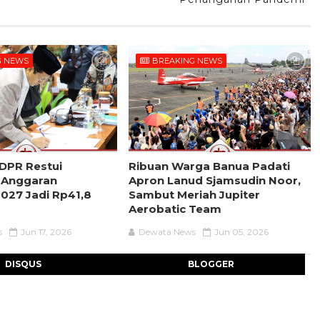
G NEWS
BREAKING NEWS
 DPR Restui
Ribuan Warga Banua Padati
 Anggaran
Apron Lanud Sjamsudin Noor,
027 Jadi Rp41,8
Sambut Meriah Jupiter
Aerobatic Team
s
Jun 17, 2026
Dewata News
Jun 05, 2026
DISQUS
BLOGGER