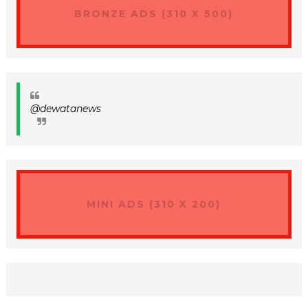
BRONZE ADS (310 X 500)
@dewatanews
MINI ADS (310 X 200)