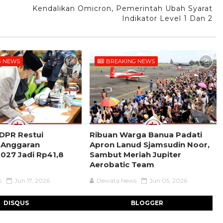
Kendalikan Omicron, Pemerintah Ubah Syarat
Indikator Level 1 Dan 2
G NEWS
BREAKING NEWS
 DPR Restui
Ribuan Warga Banua Padati
 Anggaran
Apron Lanud Sjamsudin Noor,
027 Jadi Rp41,8
Sambut Meriah Jupiter
Aerobatic Team
s
Jun 17, 2026
Dewata News
Jun 05, 2026
DISQUS
BLOGGER