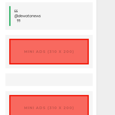
@dewatanews
MINI ADS (310 X 200)
MINI ADS (310 X 200)