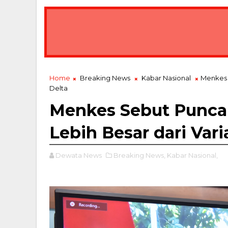
er Buka APDT 2026 di Bali: Tegaskan Pariwisata, Budaya, dan E
Home
Breaking News
Kabar Nasional
Menkes 
Delta
Menkes Sebut Punc
Lebih Besar dari Vari
Dewata News
Breaking News,
Kabar Nasional,