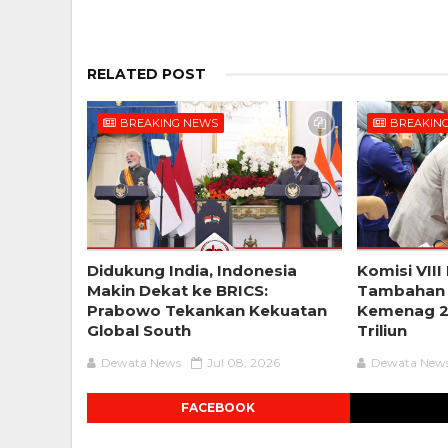
RELATED POST
BREAKING NEWS
BREAKIN
Didukung India, Indonesia
Komisi VIII
Makin Dekat ke BRICS:
Tambahan
Prabowo Tekankan Kekuatan
Kemenag 2
Global South
Triliun
Dewata News
Jul 08, 2026
Dewata New
FACEBOOK