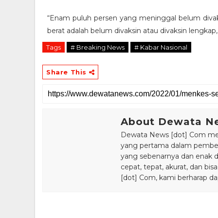
“Enam puluh persen yang meninggal belum divak
berat adalah belum divaksin atau divaksin lengka
Tags
# Breaking News
# Kabar Nasional
Share This
About Dewata N
Dewata News [dot] Com meru
yang pertama dalam pemberi
yang sebenarnya dan enak din
cepat, tepat, akurat, dan 
[dot] Com, kami berharap da