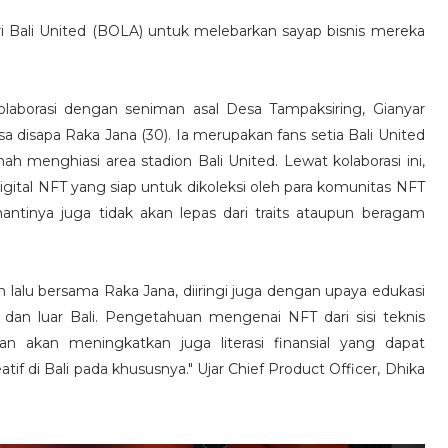
ri Bali United (BOLA) untuk melebarkan sayap bisnis mereka
kolaborasi dengan seniman asal Desa Tampaksiring, Gianyar
disapa Raka Jana (30). Ia merupakan fans setia Bali United
rnah menghiasi area stadion Bali United. Lewat kolaborasi ini,
igital NFT yang siap untuk dikoleksi oleh para komunitas NFT
 nantinya juga tidak akan lepas dari traits ataupun beragam
 lalu bersama Raka Jana, diiringi juga dengan upaya edukasi
 dan luar Bali. Pengetahuan mengenai NFT dari sisi teknis
kan akan meningkatkan juga literasi finansial yang dapat
f di Bali pada khususnya." Ujar Chief Product Officer, Dhika