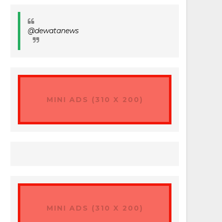
@dewatanews
MINI ADS (310 X 200)
MINI ADS (310 X 200)