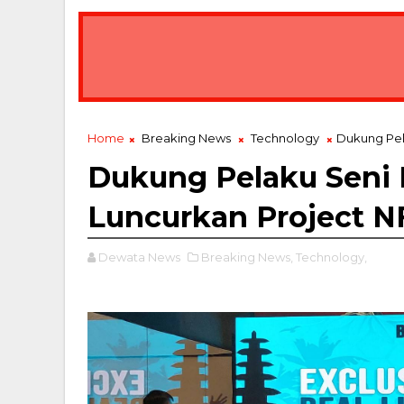
Home
Breaking News
Technology
Dukung Pela
Dukung Pelaku Seni L
Luncurkan Project N
Dewata News
Breaking News,
Technology,