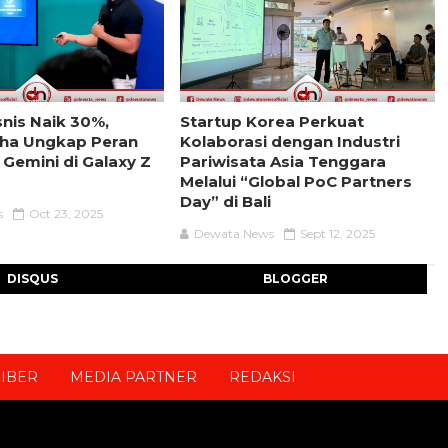
isnis Naik 30%,
Startup Korea Perkuat
aha Ungkap Peran
Kolaborasi dengan Industri
 Gemini di Galaxy Z
Pariwisata Asia Tenggara
Melalui “Global PoC Partners
Day” di Bali
s
Oct 23, 2025
Dewata News
Sept 12, 2025
DISQUS
BLOGGER
IBER
MEDIA PARTNER
REDAKSI