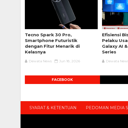
Tecno Spark 30 Pro,
Efisiensi B
Smartphone Futuristik
Pelaku Us
dengan Fitur Menarik di
Galaxy AI &
Kelasnya
Series
Dewata News
Jun 18, 2026
Dewata New
FACEBOOK
SYARAT & KETENTUAN
PEDOMAN MEDIA S