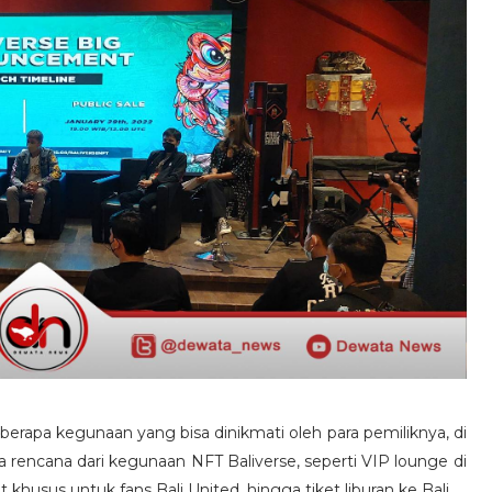
eberapa kegunaan yang bisa dinikmati oleh para pemiliknya, di
 rencana dari kegunaan NFT Baliverse, seperti VIP lounge di
t khusus untuk fans Bali United, hingga tiket liburan ke Bali.