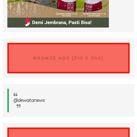
BRONZE ADS (310 X 500)
@dewatanews