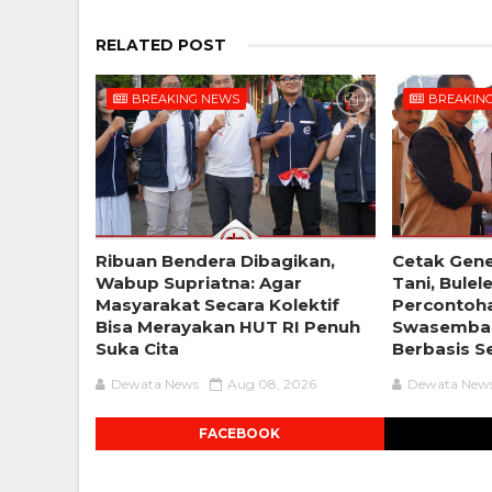
RELATED POST
BREAKING NEWS
BREAKIN
Ribuan Bendera Dibagikan,
Cetak Gene
Wabup Supriatna: Agar
Tani, Bulel
Masyarakat Secara Kolektif
Percontoh
Bisa Merayakan HUT RI Penuh
Swasemba
Suka Cita
Berbasis S
Dewata News
Aug 08, 2026
Dewata New
FACEBOOK