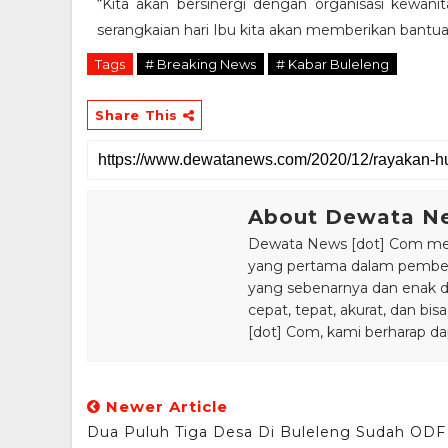
“Kita akan bersinergi dengan organisasi kewan
serangkaian hari Ibu kita akan memberikan bantu
Tags
# Breaking News
# Kabar Buleleng
Share This
About Dewata N
Dewata News [dot] Com meru
yang pertama dalam pemberi
yang sebenarnya dan enak din
cepat, tepat, akurat, dan 
[dot] Com, kami berharap da
Newer Article
Dua Puluh Tiga Desa Di Buleleng Sudah ODF