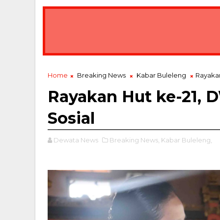
Home
Breaking News
Kabar Buleleng
Rayakan
Rayakan Hut ke-21, 
Sosial
Dewata News
Breaking News,
Kabar Buleleng,