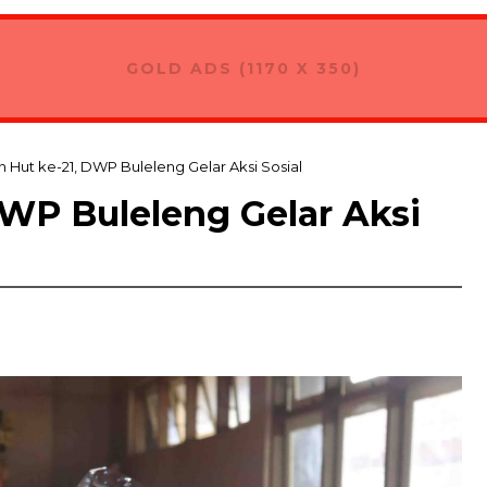
GOLD ADS (1170 X 350)
 Hut ke-21, DWP Buleleng Gelar Aksi Sosial
DWP Buleleng Gelar Aksi