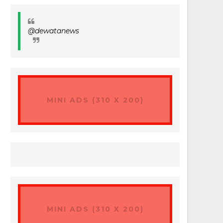
@dewatanews
MINI ADS (310 X 200)
MINI ADS (310 X 200)