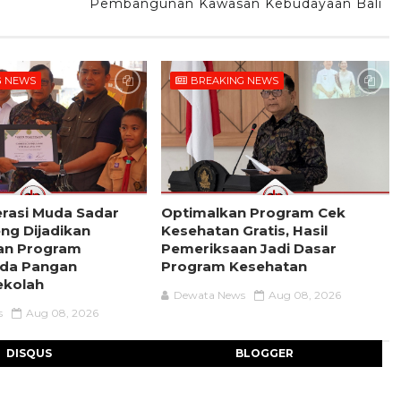
Pembangunan Kawasan Kebudayaan Bali
G NEWS
BREAKING NEWS
rasi Muda Sadar
Optimalkan Program Cek
eng Dijadikan
Kesehatan Gratis, Hasil
an Program
Pemeriksaan Jadi Dasar
da Pangan
Program Kesehatan
ekolah
Dewata News
Aug 08, 2026
s
Aug 08, 2026
DISQUS
BLOGGER