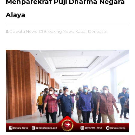
Menparekraf Puji Dharma Negara
Alaya
Dewata News
Breaking News,
Kabar Denpasar,