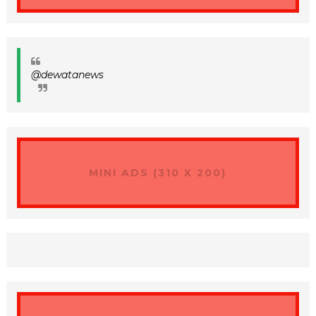
@dewatanews
MINI ADS (310 X 200)