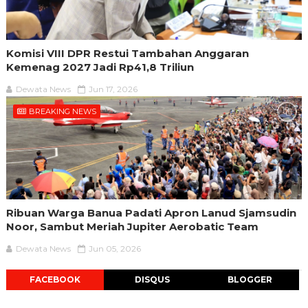
Komisi VIII DPR Restui Tambahan Anggaran
Kemenag 2027 Jadi Rp41,8 Triliun
Dewata News
Jun 17, 2026
BREAKING NEWS
Ribuan Warga Banua Padati Apron Lanud Sjamsudin
Noor, Sambut Meriah Jupiter Aerobatic Team
Dewata News
Jun 05, 2026
FACEBOOK
DISQUS
BLOGGER