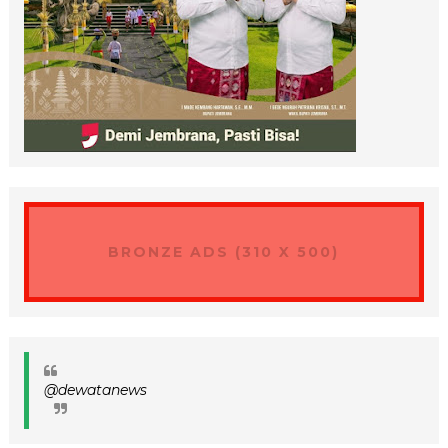
BRONZE ADS (310 X 500)
@dewatanews