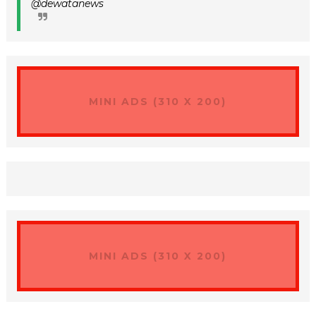
@dewatanews
MINI ADS (310 X 200)
MINI ADS (310 X 200)