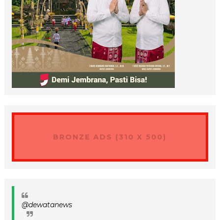
BRONZE ADS (310 X 500)
@dewatanews