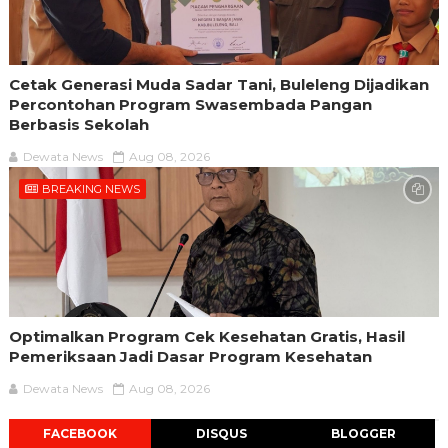
Cetak Generasi Muda Sadar Tani, Buleleng Dijadikan
Percontohan Program Swasembada Pangan
Berbasis Sekolah
Dewata News
Aug 08, 2026
BREAKING NEWS
Optimalkan Program Cek Kesehatan Gratis, Hasil
Pemeriksaan Jadi Dasar Program Kesehatan
Dewata News
Aug 08, 2026
FACEBOOK
DISQUS
BLOGGER