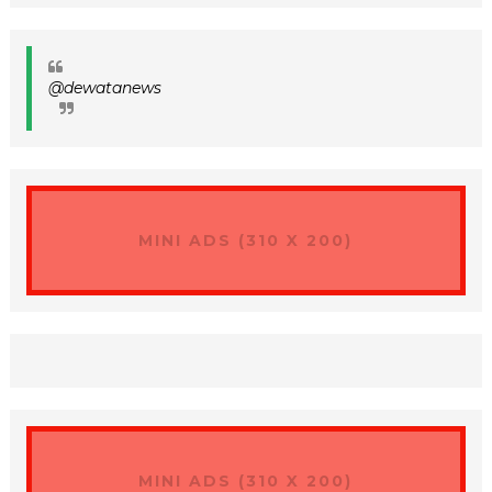
@dewatanews
MINI ADS (310 X 200)
MINI ADS (310 X 200)