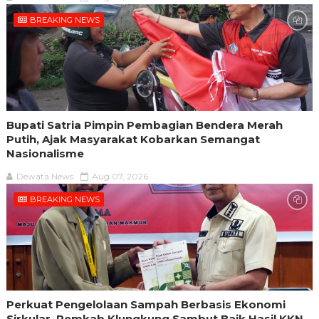
BREAKING NEWS
Bupati Satria Pimpin Pembagian Bendera Merah
Putih, Ajak Masyarakat Kobarkan Semangat
Nasionalisme
Dewata News
Aug 07, 2026
BREAKING NEWS
Perkuat Pengelolaan Sampah Berbasis Ekonomi
Sirkular, Pemkab Klungkung Sambut Baik Hasil KKN-