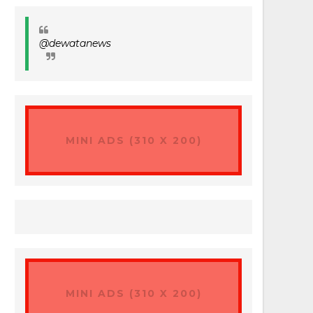
@dewatanews
MINI ADS (310 X 200)
MINI ADS (310 X 200)