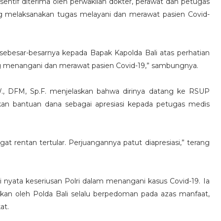
entif diterima oleh perwakilan dokter, perawat dan petugas
g melaksanakan tugas melayani dan merawat pasien Covid-
ebesar-besarnya kepada Bapak Kapolda Bali atas perhatian
 menangani dan merawat pasien Covid-19,” sambungnya.
, DFM, Sp.F. menjelaskan bahwa dirinya datang ke RSUP
kan bantuan dana sebagai apresiasi kepada petugas medis
 rentan tertular. Perjuangannya patut diapresiasi,” terang
 nyata keseriusan Polri dalam menangani kasus Covid-19. Ia
an oleh Polda Bali selalu berpedoman pada azas manfaat,
kat.