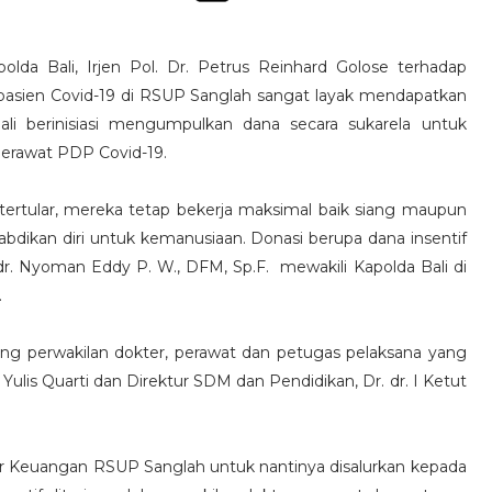
lda Bali, Irjen Pol. Dr. Petrus Reinhard Golose terhadap
asien Covid-19 di RSUP Sanglah sangat layak mendapatkan
ali berinisiasi mengumpulkan dana secara sukarela untuk
erawat PDP Covid-19.
ertular, mereka tetap bekerja maksimal baik siang maupun
ikan diri untuk kemanusiaan. Donasi berupa dana insentif
dr. Nyoman Eddy P. W., DFM, Sp.F. mewakili Kapolda Bali di
.
rang perwakilan dokter, perawat dan petugas pelaksana yang
ulis Quarti dan Direktur SDM dan Pendidikan, Dr. dr. I Ketut
tur Keuangan RSUP Sanglah untuk nantinya disalurkan kepada