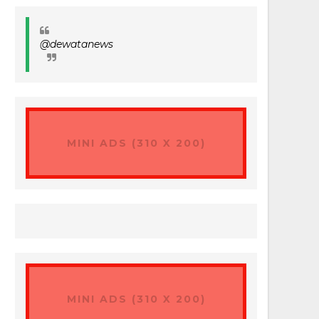
@dewatanews
MINI ADS (310 X 200)
MINI ADS (310 X 200)