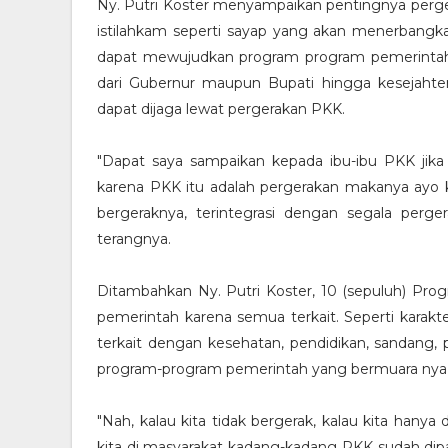
Ny. Putri Koster menyampaikan pentingnya perg
istilahkam seperti sayap yang akan menerbang
dapat mewujudkan program program pemerintah 
dari Gubernur maupun Bupati hingga kesejahte
dapat dijaga lewat pergerakan PKK.
"Dapat saya sampaikan kepada ibu-ibu PKK jika 
karena PKK itu adalah pergerakan makanya ayo ki
bergeraknya, terintegrasi dengan segala perg
terangnya.
Ditambahkan Ny. Putri Koster, 10 (sepuluh) Pr
pemerintah karena semua terkait. Seperti karakte
terkait dengan kesehatan, pendidikan, sandang, 
program-program pemerintah yang bermuara nya 
"Nah, kalau kita tidak bergerak, kalau kita hanya
kita di masyarakat kadang-kadang PKK sudah dipa