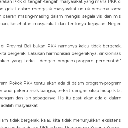
erakan PKK di tengah-tengah masyarakat yang mana PKK di
kan geliat dalam mengajak masyarakat untuk bersama-sama
daerah masing-masing dalam mengisi segala visi dan misi
raan, kesehatan masyarakat dan tentunya kejayaan Negeri
di Provinsi Bali bukan PKK namanya kalau tidak bergerak,
ta bergerak. Lakukan harmonisasi bergeraknya, sinkronisasi
erakan yang terkait dengan program-program pemerintah,"
ogram Pokok PKK tentu akan ada di dalam program-program
r budi pekerti anak bangsa, terkait dengan sikap hidup kita,
pangan dan lain sebagainya. Hal itu pasti akan ada di dalam
adalah masyarakat.
 diam tidak bergerak, kalau kita tidak menunjukkan eksistensi
kai candaan di sini. PKK artinya Perempuan Kesana-Kemari.