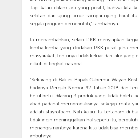
Tapi kalau dalam arti yang positif, bahwa kita
selatan dari ujung timur sampai ujung barat i
segala program pemerintah," tambahnya.
Ia menambahkan, selain PKK menyiapkan kegia
lomba-lomba yang diadakan PKK pusat juha mem
masyarakat, tentunya tidak keluar dari jalur yan
diikuti di tingkat nasional.
"Sekarang di Bali ini Bapak Gubernur Wayan Ko
hadirnya Pergub Nomor 97 Tahun 2018 dan tent
betul-betul dilarang 3 produk yang tidak boleh l
abad padahal memproduksinya sekejap mata yaitu
adalah stayrofoam. Nah kalau itu tertanam di bu
tidak ingin meninggalkan hal seperti itu, berpul
menangis nantinya karena kita tidak bisa member
imbuhnya.