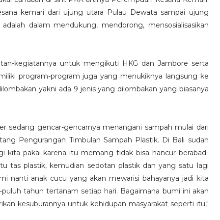
 kesana kemari dari ujung utara Pulau Dewata sampai ujung
tu adalah dalam mendukung, mendorong, mensosialisasikan
tan-kegiatannya untuk mengikuti HKG dan Jambore serta
iliki program-program juga yang menukiknya langsung ke
g dilombakan yakni ada 9 jenis yang dilombakan yang biasanya
ster sedang gencar-gencarnya menangani sampah mulai dari
ang Pengurangan Timbulan Sampah Plastik. Di Bali sudah
agi kita pakai karena itu memang tidak bisa hancur berabad-
 tas plastik, kemudian sedotan plastik dan yang satu lagi
mi nanti anak cucu yang akan mewarisi bahayanya jadi kita
uh-puluh tahun tertanam setiap hari. Bagaimana bumi ini akan
ikan kesuburannya untuk kehidupan masyarakat seperti itu,"